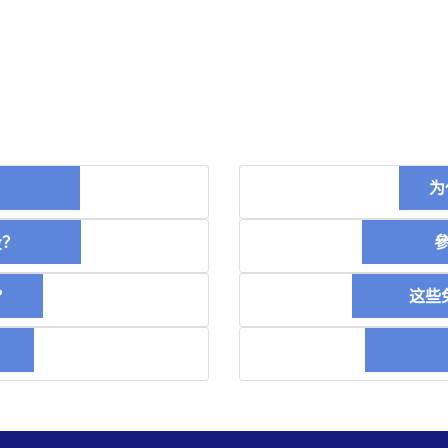
币？
为
空投？
參加
？
这些免
稿