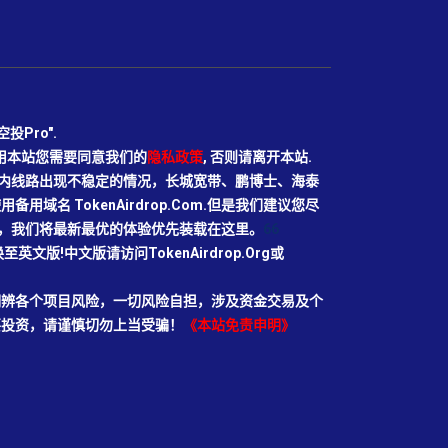
Pro".
使用本站您需要同意我们的
隐私政策
, 否则请离开本站.
N目前国内线路出现不稳定的情况，长城宽带、鹏博士、海泰
域名 TokenAirdrop.Com.但是我们建议您尽
rg域名，我们将最新最优的体验优先装载在这里。
66
切换至英文版!中文版请访问TokenAirdrop.Org或
明辨各个项目风险，一切风险自担，涉及资金交易及个
要投资，请谨慎切勿上当受骗！
《本站免责申明》