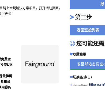
报
一個區塊鏈項目鏈上合規解決方案項目，打开活动页面，
获得更多！
第三步
返回空投列表
您可能还需
收藏糖果
解免费空
发至邮箱备份空
及投资&充
沾是最佳薅
切换链(点击)
投资和资
Ethereum
换内容的