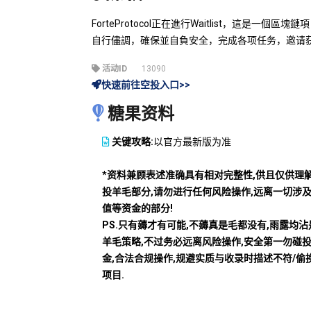
ForteProtocol正在進行Waitlist，這是
自行儘調，確保並自負安全，完成各项任务，邀请
活动ID
13090
快速前往空投入口>>
糖果资料
关键攻略:
以官方最新版为准
*资料兼顾表述准确具有相对完整性,供且仅供理
投羊毛部分,请勿进行任何风险操作,远离一切涉
值等资金的部分!
PS.只有薅才有可能,不薅真是毛都没有,雨露均
羊毛策略,不过务必远离风险操作,安全第一勿碰
金,合法合规操作,规避实质与收录时描述不符/偷
项目.