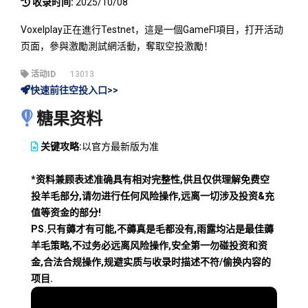
收录时间:
2025/10/08
Voxelplay正在進行Testnet，這是一個GameFI項目，打开活动
页面，參與激勵測試網活動，奪取空投激勵！
活动ID
13013
快速前往空投入口>>
糖果资料
关键攻略:
以官方最新版为准
*资料兼顾表述准确具有相对完整性,供且仅供理解免费空
投羊毛部分,请勿进行任何风险操作,远离一切涉及投资&充
值等资金的部分!
PS.只有薅才有可能,不薅真是毛都没有,雨露均沾是最佳薅
羊毛策略,不过务必远离风险操作,安全第一勿碰投资和资
金,合法合规操作,规避实质与收录时描述不符/偷换内容的
项目.