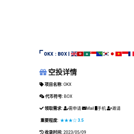
OKX : BOX |
OKX
空投详情
项目名称:
OKX
代币符号:
BOX
领取需求:
需申请
Mail
手机
邀请
重要程度:
★★★☆
3.5
收录时间:
2023/05/09