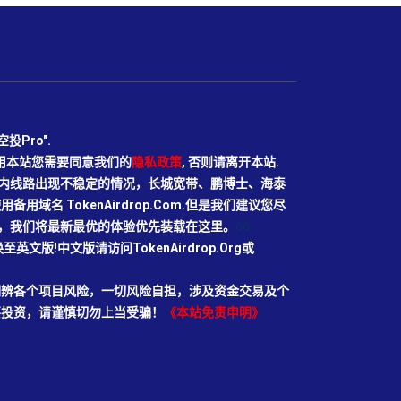
Pro".
使用本站您需要同意我们的
隐私政策
, 否则请离开本站.
N目前国内线路出现不稳定的情况，长城宽带、鹏博士、海泰
域名 TokenAirdrop.Com.但是我们建议您尽
rg域名，我们将最新最优的体验优先装载在这里。
66
切换至英文版!中文版请访问TokenAirdrop.Org或
明辨各个项目风险，一切风险自担，涉及资金交易及个
要投资，请谨慎切勿上当受骗！
《本站免责申明》