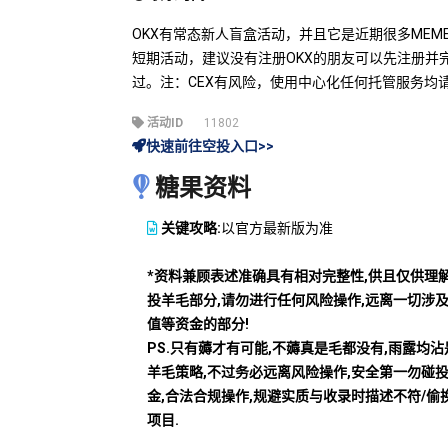
OKX有常态新人盲盒活动，并且它是近期很多ME
短期活动，建议没有注册OKX的朋友可以先注册并
过。注：CEX有风险，使用中心化任何托管服务均
活动ID
11802
快速前往空投入口>>
糖果资料
关键攻略:
以官方最新版为准
*资料兼顾表述准确具有相对完整性,供且仅供理
投羊毛部分,请勿进行任何风险操作,远离一切涉
值等资金的部分!
PS.只有薅才有可能,不薅真是毛都没有,雨露均
羊毛策略,不过务必远离风险操作,安全第一勿碰
金,合法合规操作,规避实质与收录时描述不符/偷
项目.