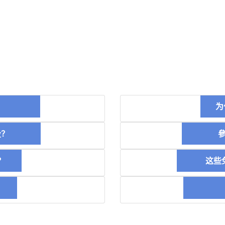
币？
为
空投？
參加
？
这些免
稿