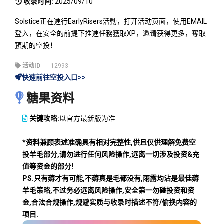
收录时间:
2025/09/10
Solstice正在進行EarlyRisers活動，打开活动页面，使用EMAIL
登入，在安全的前提下推進任務獲取XP，邀请获得更多，奪取
預期的空投！
活动ID
12993
快速前往空投入口>>
糖果资料
关键攻略:
以官方最新版为准
*资料兼顾表述准确具有相对完整性,供且仅供理解免费空
投羊毛部分,请勿进行任何风险操作,远离一切涉及投资&充
值等资金的部分!
PS.只有薅才有可能,不薅真是毛都没有,雨露均沾是最佳薅
羊毛策略,不过务必远离风险操作,安全第一勿碰投资和资
金,合法合规操作,规避实质与收录时描述不符/偷换内容的
项目.