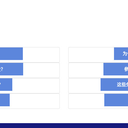
币？
为
空投？
參加
？
这些免
稿