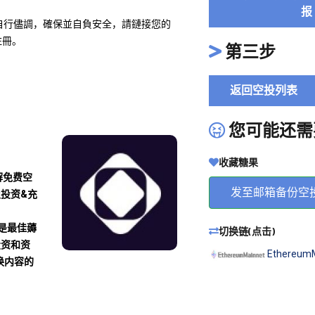
报
GA請自行儘調，確保並自負安全，請鏈接您的
注冊。
第三步
返回空投列表
您可能还需
收藏糖果
解免费空
发至邮箱备份空
及投资&充
沾是最佳薅
切换链(点击)
投资和资
Ethereum
换内容的