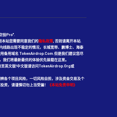
Pro".
使用本站您需要同意我们的
隐私政策
, 否则请离开本站.
N目前国内线路出现不稳定的情况，长城宽带、鹏博士、海泰
域名 TokenAirdrop.Com.但是我们建议您尽
rg域名，我们将最新最优的体验优先装载在这里。
66
切换至英文版!中文版请访问TokenAirdrop.Org或
明辨各个项目风险，一切风险自担，涉及资金交易及个
要投资，请谨慎切勿上当受骗！
《本站免责申明》