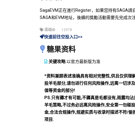
SagaEVM正在進行Register，如果您持有SA
SAGA和EVM地址，後續的獎勵活動需要先完成次
活动ID
12978
快速前往空投入口>>
糖果资料
关键攻略:
以官方最新版为准
*资料兼顾表述准确具有相对完整性,供且仅供理
投羊毛部分,请勿进行任何风险操作,远离一切涉
值等资金的部分!
PS.只有薅才有可能,不薅真是毛都没有,雨露均
羊毛策略,不过务必远离风险操作,安全第一勿碰
金,合法合规操作,规避实质与收录时描述不符/偷
项目.