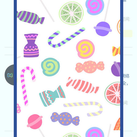
調，確保並自負使用安全。
关联:
需申请
ETH/ERC/EVM
邀请
收录时间:
2026/05/26
重要程度:
★★★☆
3.5
查阅详情
Nexys-NEXYS 语言：
NEXYS正在空投，這是一個基於BASE的志願者網絡
項目，打开活动页面，自行儘調，確保並自負安全，
完善并提交表单，參與志願者活動，獲得空投！
关联:
需申请
ETH/ERC/EVM
Mail
收录时间:
2026/05/26
重要程度:
★★☆
2.5
查阅详情