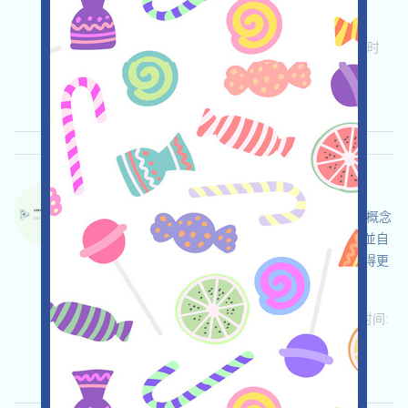
投！
关联:
需申请
Twitter
ETH/ERC/EVM
收录时
间: 2026/04/25
重要程度:
★★☆
2.9
查阅详情
DACHAIN-QE 语言：
DACHAIN正在進行激勵測試網，這是一個抗量子概念
的區塊鏈項目，打开活动页面，自行儘調，確保並自
負安全，链接钱包，完成各项免費任务，邀请获得更
多！
关联:
需申请
ETH/ERC/EVM
邀请
收录时间:
2026/04/25
重要程度:
★★★
3.0
查阅详情