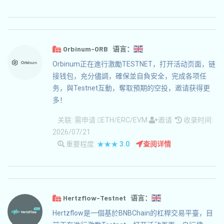
Orbinum-ORB 语言：
Orbinum正在進行激勵TESTNET，打开活动页面，链
接钱包，充分儘調，確保並自負安全，完成各项任
务，與Testnet互動，奪取預期的空投，邀请获得更
多！
关联:
需申请
ETH/ERC/EVM
邀请
收录时间:
2026/07/21
重要程度:
★★★
3.0
查阅详情
Hertzflow-Testnet 语言：
Hertzflow是一個基於BNBChain的杠桿交易平臺，目