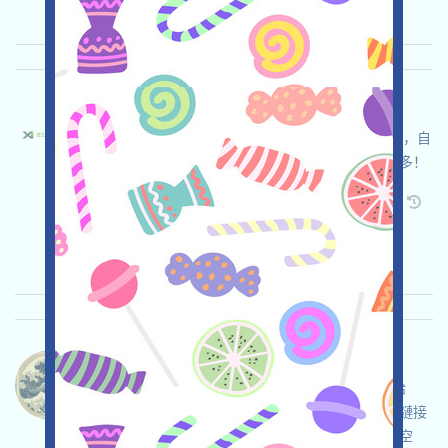
重要程度:
★★★
3.0
查阅详情
X1ecochain-ECO 语言：
X1ecochain正在進行激勵測試網，打开活动页面，自
行儘調並自負安全，完成各项任务，邀请获得更多！
关联:
需申请
Twitter
ETH/ERC/EVM
邀请
收录时间: 2026/04/25
重要程度:
★★☆
2.9
查阅详情
Whalecoineth-Whalecoin 语言：
Whalecoin正在空投，這是一個MEME幣，空投給
CryptoOG持有者，現在是X(Twitter)倫，不需要鏈接
錢包，請自行儘調並自負安全，檢查資格，領取空