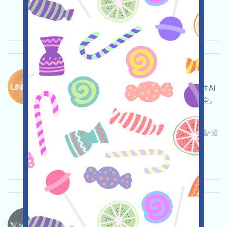
录时间: 2026/05/15
重要程度:
★★★
3.0
查阅详情
Unicity-XP 语言：
Unicity正在進行XP任務活動，這是一個WEB3自主AI
項目，打开活动页面，自行儘調，確保並自負安全，
完成各项任务，邀请获得更多！
关联:
需申请
Twitter
ETH/ERC/EVM
Mail
邀
请
收录时间: 2026/05/15
重要程度:
★★★
3.0
查阅详情
Heyaura-Pts 语言：