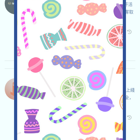
MovitOn是一個基於區塊鏈的全球貨運應用，打开活
动页面，自行儘調並確保安全，完成各项任务，奪取
更多積分，邀请获得更多！
关联:
需申请
Twitter
ETH/ERC/EVM
邀请
收录时间: 2026/04/02
重要程度:
★★★
3.0
查阅详情
Tok-Edge-Points 语言：
Tok-Edge是一個可贖回代幣的項目，正在進行預上綫
活動，該階段可以免費參與，自行儘調並確保安全，
完成各项任务，邀请获得更多！
关联:
需申请
Twitter
ETH/ERC/EVM
邀请
收录时间: 2026/04/02
重要程度:
★★★
3.0
查阅详情