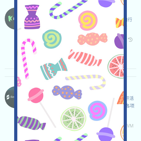
Kiedex-KDX 语言：
Kiedex正在進行Testnet活動，打开活动页面，自行
儘調並確保安全，完成各项任务，邀请获得更多！
关联:
需申请
Twitter
ETH/ERC/EVM
邀请
收录时间: 2026/05/07
重要程度:
★★★
3.0
查阅详情
SimpleChain-Points 语言：
SimpleChain正在進行Testnet和Tasks活動，打开活
动页面，自行儘調並確保安全，链接钱包，完成各项
任务，邀请获得更多！
关联:
需申请
Telegram
Twitter
ETH/ERC/EVM
邀请
收录时间: 2026/05/07