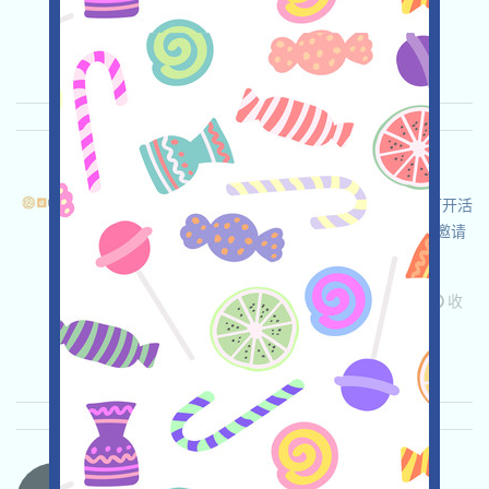
关联:
需申请
Mail
邀请
收录时间:
2026/04/20
重要程度:
★★★
3.0
查阅详情
DFusion-Pts 语言：
dFusion正在空投，這是一個AI智能網絡項目，打开活
动页面，自行儘調並確保安全，完成各项任务，邀请
获得更多！
关联:
需申请
ETH/ERC/EVM
Mail
邀请
收
录时间: 2026/04/02
重要程度:
★★★☆
3.1
查阅详情
MovitOn-MVON 语言：