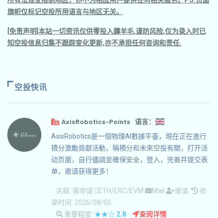
所有法规受限制地区，亦不为相应用户提供任何相关服务。PS.页面
旗帜仅标记空投所用语言与地区无关。
[免责声明]本站一切资讯仅供零投入薅羊毛,谨防风险,仅为录入时已
知空投信息归集不跟踪变化更新,亦不承担任何咨询和责任.
空投快讯
AxisRobotics-Points 语言：
AxisRobotics是一個物理AI數據平臺，現在正在進行
積分激勵貢獻活動，稱積分和未來空投有關，打开活
动页面，自行儘調並確保安全，登入，完善并提交表
单，邀请获得更多！
关联:
需申请
ETH/ERC/EVM
Mail
邀请
收
录时间: 2026/08/05
重要程度:
★★☆
2.8
查阅详情