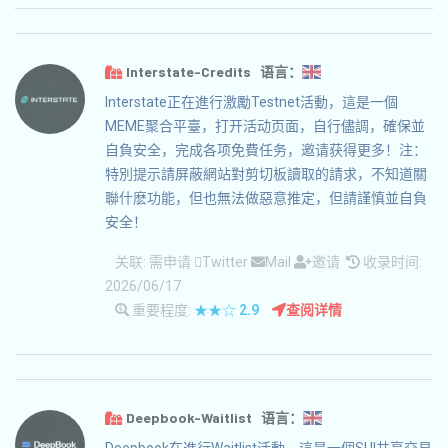
Interstate-Credits 语言：
Interstate正在進行激勵Testnet活動，這是一個
MEME聚合平臺，打开活动页面，自行儘調，確保並
自負安全，完成各项免費任务，邀请获得更多！注：
特別提示請屏蔽網站對剪切板讀取的請求，不知道關
聯什麽功能，但也無法做惡意推定，但請謹慎並自負
安全！
关联:
需申请
Twitter
Mail
邀请
收录时间:
2026/06/17
重要程度:
★★☆
2.9
查阅详情
Deepbook-Waitlist 语言：