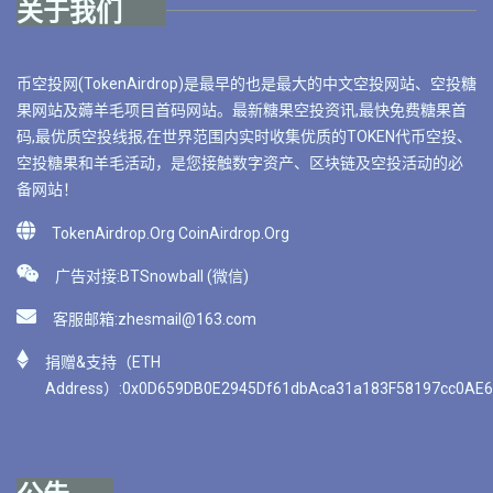
关于我们
币空投网(TokenAirdrop)是最早的也是最大的中文空投网站、空投糖
果网站及薅羊毛项目首码网站。最新糖果空投资讯,最快免费糖果首
码,最优质空投线报,在世界范围内实时收集优质的TOKEN代币空投、
空投糖果和羊毛活动，是您接触数字资产、区块链及空投活动的必
备网站！
TokenAirdrop.Org CoinAirdrop.Org
广告对接:BTSnowball (微信)
客服邮箱:
zhesmail@163.com
捐赠&支持（ETH
Address）:0x0D659DB0E2945Df61dbAca31a183F58197cc0AE6