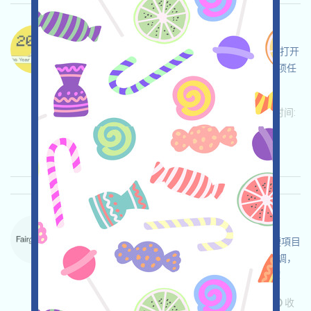
DogeOS-X 语言：
DogeOS正在空投，這是一個圍繞DOGE的項目，打开
活动页面，自行儘調，自負並確保安全，完成各项任
务，邀请获得更多！
关联:
需申请
ETH/ERC/EVM
邀请
收录时间:
2026/05/26
重要程度:
★★★
3.0
查阅详情
ForteProtocol-Waitlist 语言：
ForteProtocol正在進行Waitlist，這是一個區塊鏈項目
鏈上合規解決方案項目，打开活动页面，自行儘調，
確保並自負安全，完成各项任务，邀请获得更多！
关联:
需申请
ETH/ERC/EVM
Mail
邀请
收