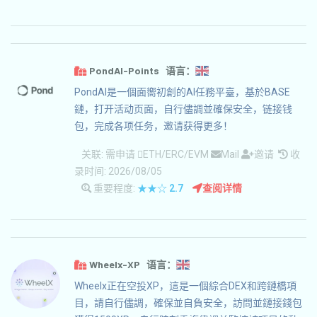
PondAI-Points 语言：
PondAI是一個面嚮初創的AI任務平臺，基於BASE
鏈，打开活动页面，自行儘調並確保安全，链接钱
包，完成各项任务，邀请获得更多！
关联:
需申请
ETH/ERC/EVM
Mail
邀请
收
录时间: 2026/08/05
重要程度:
★★☆
2.7
查阅详情
Wheelx-XP 语言：
Wheelx正在空投XP，這是一個綜合DEX和跨鏈橋項
目，請自行儘調，確保並自負安全，訪問並鏈接錢包