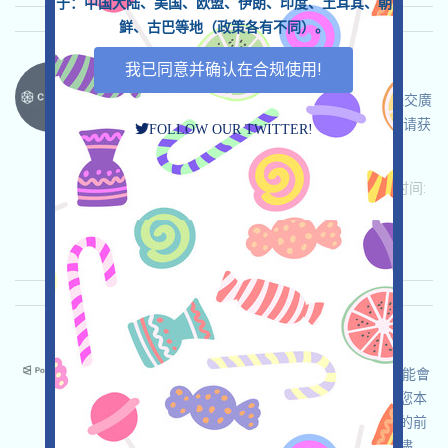
于：中国大陆、美国、欧盟、伊朗、印度、土耳其、朝
鲜、古巴等地（政策各有不同）。
我已同意并确认在合规使用!
Clasho-Waitlist 语言：
Clasho正在進行Waitlist，這是一個區塊鏈概念社交廣
告項目，打开活动页面，登入並加入Waitlist，邀请获
FOLLOW OUR TWITTER!
得更多機會！
关联:
需申请
ETH/ERC/EVM
邀请
收录时间:
2026/06/04
重要程度:
★★★
3.0
查阅详情
Polymarket-Polymarket 语言：
Polymarket是全球知名的預測市場平臺，它很可能會
空投，所以我們建議如果您的司法轄區允許，儅您本
身對預測市場也有需求的情況下，可以合法合規的前
提下，以捎帶空投為目的與該平臺互動，請自行儘