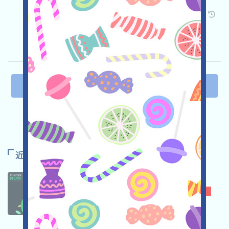
关联:
需申请
Twitter
ETH/ERC/EVM
邀请
收录时间: 2026/03/24
重要程度:
★★☆
2.9
查阅详情
上一页
1
2
3
4
5
下一页
近期推荐
CHANGENOW
★★☆
2.7