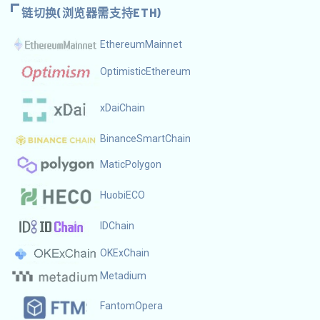
链切换(浏览器需支持ETH)
EthereumMainnet
OptimisticEthereum
xDaiChain
BinanceSmartChain
MaticPolygon
HuobiECO
IDChain
OKExChain
Metadium
FantomOpera