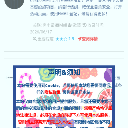
Deepbook在進行Waitlist活動，這是一個SUI共享交易
基礎設施項目，請自行儘調，確保並自負安全，打开
活动页面，使用EMAIL登記，邀请获得更多！
关联:
需申请
Mail
邀请
收录时间:
2026/06/17
重要程度:
★★☆
2.9
查阅详情
CeitnotProtocol-CEITNOT 语言：
声明&须知
CeitnotProtocol正在進行激勵Testnet，打开活动页
本站需要使用到Cookie，若要使用本站您需要同意我
面，自行儘調，確保並自負安全，链接钱包，完成各
们的
隐私政策
, 否则请离开本站.
项任务，奪取預期的空投！
本站仅向合规地区的用户提供服务，且您还需要注意不
关联:
需申请
ETH/ERC/EVM
收录时间:
同的空投活动具体的合规方面的限制，
您需严格恪守属
2026/06/04
地法律法规，必须在合规的前提下方可使用本站服务，
重要程度:
★★☆
2.9
查阅详情
否则请立即离开严禁进入本站。
有限制地区包括不限