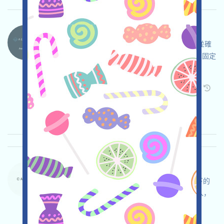
Aeredium.-AER 语言：
Aeredium.正在空投，打开活动页面，自行儘調並確
保安全，完成各项任务，加入Waitlist獲得10AER固定
獎勵，邀请获得更多！
关联:
需申请
Twitter
ETH/ERC/EVM
邀请
收录时间: 2026/04/20
重要程度:
★★★
3.0
查阅详情
Carte-Waitlist 语言：
Carte正在進行後補名單活動，這是Manifold旗下的
数字收藏卡平台，打开活动页面，使用Gmail登入，
加入Waitlist，邀请获得更多!