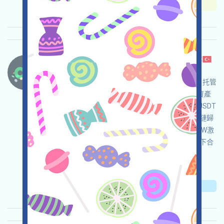
重要程度:
★★☆
2.7
查阅详情
Changenow-CexBridge 语言：
Changenow是一個可以不登陸即可進行跨鏈的自托管
CexBridge，可以作爲在複雜的跨鏈需求中歸集資產
的工具，例如將APTOS/TON/NEAR等等鏈上的USDT
等資產歸集至ETH或ONT/IOST/HIVE等等不活躍鏈歸
集為ETH，適合用於清掃空投灰塵，同時獲得NOW激
勵。注：僅作工具介紹，請在您具體的司法環境下合
規使用，請自行儘調，確保並自負使用安全！
关联:
需申请
邀请
收录时间: 2026/05/08
重要程度:
★★☆
2.7
查阅详情