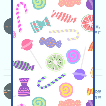
BtcGlobal-PROP 语言：
BtcGlobal是一個區塊鏈房地產項目，打开活动页面，
自行儘調並確保安全，注冊並登入，完成各項免費任
務，邀请获得更多！
关联:
需申请
Mail
邀请
收录时间:
2026/03/24
重要程度:
★★☆
2.5
查阅详情
DAC-QE 语言：
DAC是一個量子就緒型Layer1，現在正在進行空投活
動，打开活动页面，自行儘調並確保安全，登入並完
成各項免費任務，賺取QE，邀请获得更多！