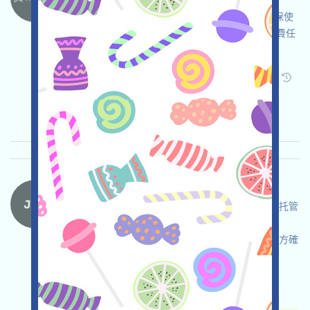
Heyaura正在進行積分活動，這是一個
Web3AIAssistant項目，請自行儘調，自負並確保使
用安全，打开活动页面，链接钱包，完成各项免費任
务，邀请获得更多！
关联:
需申请
Twitter
ETH/ERC/EVM
邀请
收录时间: 2026/05/15
重要程度:
★★☆
2.9
查阅详情
JTX-Waitlist 语言：
JTX正在進行Waitlist活動，這是一個Solana的自托管
交易平臺，自行儘調，確保並自負安全，加入
Waitlist，邀请获得更多機會，具體機制還需等官方確
認！
关联:
需申请
Mail
邀请
收录时间:
2026/05/15