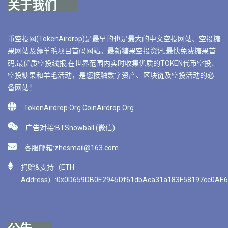
关于我们
币空投网(TokenAirdrop)是最早的也是最大的中文空投网站、空投糖
果网站及薅羊毛项目首码网站。最新糖果空投资讯,最快免费糖果首
码,最优质空投线报,在世界范围内实时收集优质的TOKEN代币空投、
空投糖果和羊毛活动，是您接触数字资产、区块链及空投活动的必
备网站！
TokenAirdrop.Org CoinAirdrop.Org
广告对接:BTSnowball (微信)
客服邮箱:
zhesmail@163.com
捐赠&支持（ETH
Address）:0x0D659DB0E2945Df61dbAca31a183F58197cc0AE6