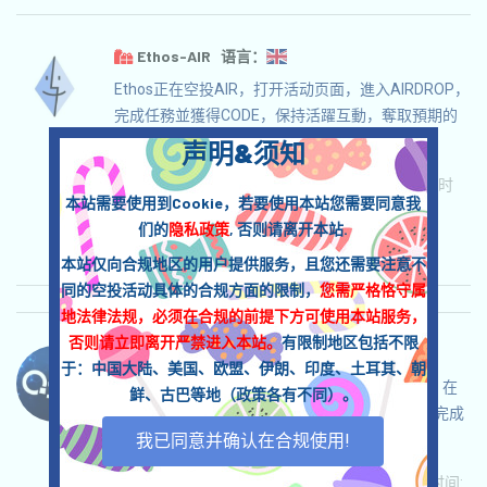
Ethos-AIR 语言：
Ethos正在空投AIR，打开活动页面，進入AIRDROP，
完成任務並獲得CODE，保持活躍互動，奪取預期的
空投！
声明&须知
关联:
需申请
Twitter
ETH/ERC/EVM
收录时
本站需要使用到Cookie，若要使用本站您需要同意我
间: 2025/08/05
们的
隐私政策
, 否则请离开本站.
重要程度:
★★☆
2.6
查阅详情
本站仅向合规地区的用户提供服务，且您还需要注意不
同的空投活动具体的合规方面的限制，
您需严格恪守属
地法律法规，必须在合规的前提下方可使用本站服务，
否则请立即离开严禁进入本站。
有限制地区包括不限
Quranium-QRN 语言：
于：中国大陆、美国、欧盟、伊朗、印度、土耳其、朝
Quranium正在空投，這是一個后量子EVM項目，在
鲜、古巴等地（政策各有不同）。
自行自負並確保安全的前提下，打开活动页面，完成
我已同意并确认在合规使用!
各项任务，奪取預期的空投！
关联:
需申请
ETH/ERC/EVM
邀请
收录时间: