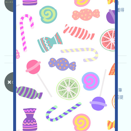
Blackhole正在空投，如果您是Avalance的活躍用
戶，則可能可以領取該DEX的空投，投票或交易獲得
更多獎勵！
关联:
需申请
ETH/ERC/EVM
收录时间:
2025/07/23
重要程度:
★★☆
2.7
查阅详情
CatexFI-VeCATX 语言：
CatexFI正在空投，如果您是DEFI的價值用戶，如
Uniswap,SwapXfi,LynexFi等，則可能可以領取一筆
veCATX！注：請自行儘調，確保並自負安全的前提
下進行相關交互！
关联:
需申请
ETH/ERC/EVM
收录时间:
2025/07/23
重要程度:
★★☆
2.8
查阅详情