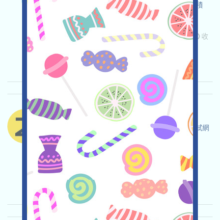
目，打开活动页面，登入，完成各项任务，積纍積
分，邀请获得更多！
关联:
需申请
ETH/ERC/EVM
Mail
邀请
收
录时间: 2025/07/09
重要程度:
★★☆
2.7
查阅详情
ZamaAi-ZAMA 语言：
ZAMA正在進行測試網，打开活动页面，完成測試網
交互，博取或有的空投！
关联:
需申请
ETH/ERC/EVM
收录时间:
2025/07/09
重要程度:
★★☆
2.6
查阅详情