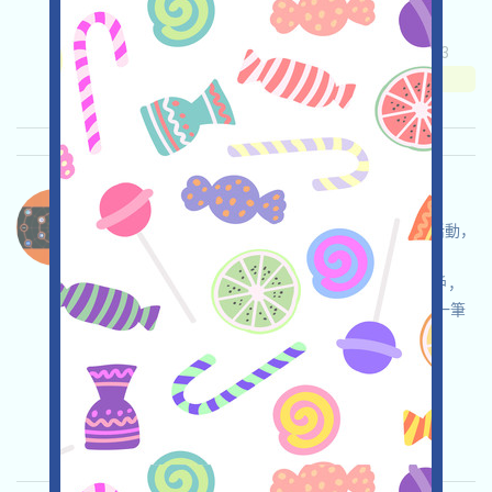
享碼！
关联:
需申请
Twitter
收录时间: 2025/07/23
重要程度:
★★☆
2.7
查阅详情
Caldera-ERA 语言：
Caldera正在空投ERA，如果您參與了該項目的活動，
是他們的早期用戶或貢獻人，或是
Arbitrum,Optimism,Zksync,Base等網絡活躍用戶，
特定項目或特定NFT的持有人，則可能可以領取一筆
空投！
关联:
需申请
ETH/ERC/EVM
收录时间:
2025/07/15
重要程度:
★★★★
4.0
查阅详情