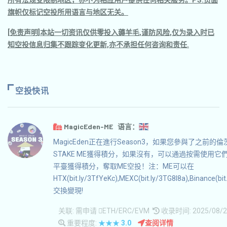
所有法规受限制地区，亦不为相应用户提供任何相关服务。PS.页面
旗帜仅标记空投所用语言与地区无关。
[免责声明]本站一切资讯仅供零投入薅羊毛,谨防风险,仅为录入时已
知空投信息归集不跟踪变化更新,亦不承担任何咨询和责任.
空投快讯
MagicEden-ME 语言：
MagicEden正在進行Season3，如果您參與了之前的
STAKE ME獲得積分，如果沒有，可以通過按需使用它們
平臺獲得積分，奪取ME空投！注：ME可以在
HTX(bit.ly/3TfYeKc),MEXC(bit.ly/3TG8I8a),Binance(bi
交換變現!
关联:
需申请
ETH/ERC/EVM
收录时间: 2025/08/2
重要程度:
★★★
3.0
查阅详情