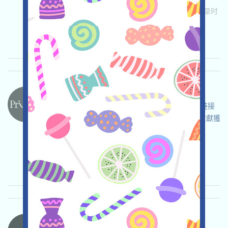
关联:
需申请
Telegram
Twitter
Mail
收录时
间: 2025/07/23
重要程度:
★★★
3.0
查阅详情
PrismaxAI-Points 语言：
PrismaxAI正在進行積分活動，打开活动页面，链接
钱包，獲得1000積分，每日登錄獲得10積分，貢獻獲
得更多積分，奪取預期的空投！
关联:
需申请
收录时间: 2025/07/23
重要程度:
★★☆
2.5
查阅详情
Blackhole-BLACK 语言：