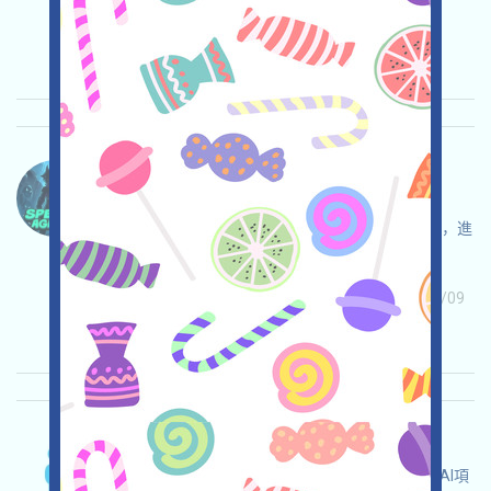
2025/07/15
重要程度:
★★☆
2.7
查阅详情
SpekterAgency-Points 语言：
SpekterAgency正在進行積分活動，這是一個
Telegram上的RogueLite游戲，与Telegram对话，進
入游戲，獲取積分，邀请获得更多！
关联:
需申请
Telegram
收录时间: 2025/07/09
重要程度:
★★☆
2.7
查阅详情
Sapien-Pts 语言：
Sapien正在進行積分活動，這是一個公共訓練的AI項