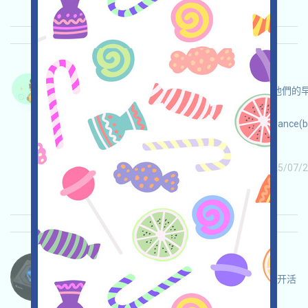
TrustalabsAI-TA 语言：
Trustalabs正在空投，打开活动页面，如果您是他們
人，則可能可以領取一筆TA！您可以在
MEXC(bit.ly/3TG8I8a),GATE(bit.ly/3G0Z2Or),Binance(b
上交換變現它們！
关联:
需申请
ETH/ERC/EVM
收录时间: 2025/07/2
重要程度:
★★★☆
3.5
查阅详情
IOPn-OPN 语言：
IOPn正在空投，這是一個EVM的主權Layer1，打开活
动页面，完成各項任務，邀請獲得更多！