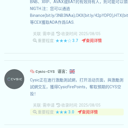
BNB、XRP、AVAX或BAT的有效持有人，則可能可以
NIGTH.注：您可以通過
Binance(bit.ly/3NB3NAa),OKX(bit.ly/42pYDPD),HTX(bit
等CEX獲取ADA作爲GAS.
关联:
需申请
收录时间: 2025/08/05
重要程度:
★★★☆
3.7
查阅详情
Cysic-CYS 语言：
Cysic正在進行激勵測試網，打开活动页面，與激勵測
試網交互，獲得CysicFirePoints，奪取預期的CYS空
投！
关联:
需申请
收录时间: 2025/08/05
重要程度:
★★★
3.0
查阅详情