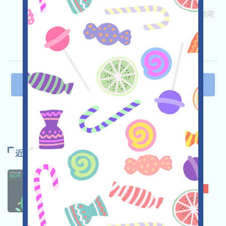
关联:
需申请
ETH/ERC/EVM
邀请
收录时间:
2025/07/04
重要程度:
★★★☆
3.3
查阅详情
上一页
3
4
5
6
7
下一页
近期推荐
CHANGENOW
★★☆
2.7