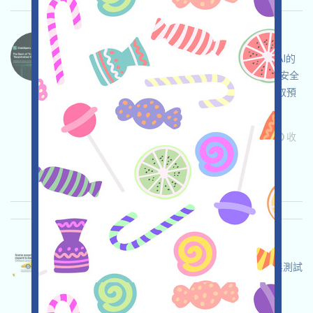
ChainoperaAI-Point 语言：
Chainopera正在進行Retrodrop活動，這是一個AI的
Layer1項目，打开活动页面，在自行確保並自負安全
的前提下鏈接錢包，與該AI互動，積纍Points奪取預
期的空投！
关联:
需申请
ETH/ERC/EVM
Mail
邀请
收
录时间: 2025/07/15
重要程度:
★★☆
2.9
查阅详情
ZAMA-Testnet 语言：
ZAMA正在進行激勵Testnet，打开活动页面，與測試
網交互，積纍積分奪取預期的空投！
关联:
需申请
ETH/ERC/EVM
收录时间: