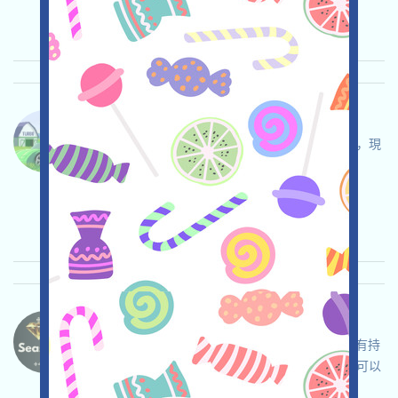
Ingstagram
邀请
收录时间: 2025/07/09
重要程度:
★★☆
2.7
查阅详情
Eclipse-ES 语言：
Eclipse的空投可以檢查了，如果您參與了該項目，現
在可以檢查您的ES空投了！
关联:
需申请
收录时间: 2025/07/04
重要程度:
★★★★
4.0
查阅详情
Dymension-Season2 语言：
Dymension的Season2已經開始分發了，如果您有持
續貢獻，自打2024年6月起至少質押17DYM，則可以
在第一波報名登記！