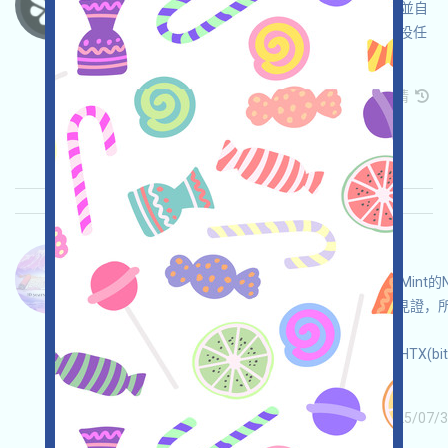
XME正在空投，打开活动页面，自行盡調，確保並自
負安全的前提下加入他們的手機挖礦，並完成空投任
務，登記SOL錢包地址，邀请获得更多！
关联:
需申请
Telegram
Twitter
手机
邀请
收录时间: 2025/08/03
重要程度:
★★☆
2.7
查阅详情
Ethereum-10YearsNFT 语言：
Ethereum正在空投10YearsNFT，這是一個免費Mint
史具有可追溯不可篡改性，更何況叠加了NFT的見證，
ETH的話就Mint一手！注：GAS可以通過
Binance(bit.ly/3NB3NAa),OKX(bit.ly/42pYDPD),HTX(bit
等CEX獲得！
关联:
需申请
ETH/ERC/EVM
收录时间: 2025/07/3
重要程度:
★★★★
4.0
查阅详情