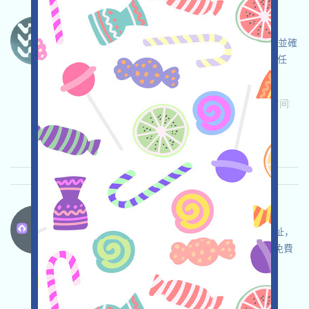
Surf-Waitlist 语言：
Surf正在進行Waitlist活動，打开活动页面，自負並確
保使用安全，使用X登入，獲得99pts，完成各项任
务，邀请获得更多！
关联:
需申请
Twitter
Mail
邀请
收录时间:
2025/07/09
重要程度:
★★☆
2.7
查阅详情
Uponly-UP 语言：
Uponly正在空投，打开活动页面，登記EMAIL地址，
自行確保並自負安全，鏈接SOL錢包，完成各项免費
任务，邀请获得更多！
关联:
需申请
Telegram
Twitter
Mail