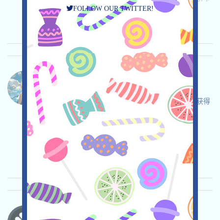
FOLLOW OUR TWITTER!
2025/08/03
重要程度:
★★☆
2.6
查阅详情
AIAngels-Diamonds 语言：
AIAngels正在空投，打開Telegram獲得一筆
Diamonds，通過跟AI調情獲得Diamonds，邀请获得
更多！
关联:
需申请
Telegram
邀请
收录时间:
2025/08/03
重要程度:
★★☆
2.7
查阅详情
XME-XME 语言：