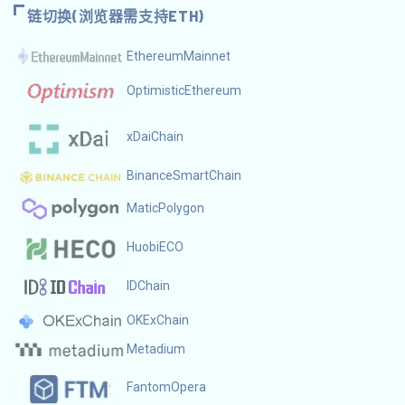
链切换(浏览器需支持ETH)
EthereumMainnet
OptimisticEthereum
xDaiChain
BinanceSmartChain
MaticPolygon
HuobiECO
IDChain
OKExChain
Metadium
FantomOpera