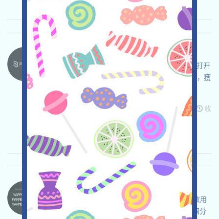
Zypher-ZYPHER 语言：
Zypher正在空投，這是一個AI和L3概念的項目，打开
活动页面，链接钱包，完成Galxe任務，組合NFT，獲
得OG並開啓Mining，奪取預期的空投！
关联:
需申请
Twitter
ETH/ERC/EVM
Mail
收
录时间: 2025/07/23
重要程度:
★★☆
2.7
查阅详情
YarmAI-Airdrops 语言：
YarmAI正在進行聯動活動，如果您是Kaito的有效用
戶，則可能可以通過鏈接X檢查資格，並獲得一個分