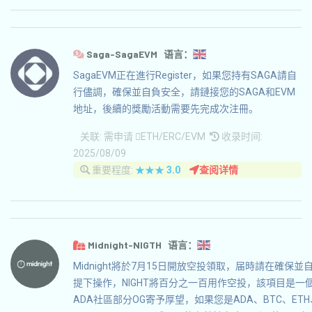
Saga-SagaEVM 语言：
SagaEVM正在進行Register，如果您持有SAGA請自
行儘調，確保並自負安全，請鏈接您的SAGA和EVM
地址，後續的獎勵活動需要先完成次注冊。
关联:
需申请
ETH/ERC/EVM
收录时间:
2025/08/09
重要程度:
★★★
3.0
查阅详情
Midnight-NIGTH 语言：
Midnight將於7月15日開放空投領取，届時請在確保
提下操作，NIGHT將百分之一百用作空投，該項目是一個
ADA社區部分OG寄予厚望，如果您是ADA、BTC、ETH