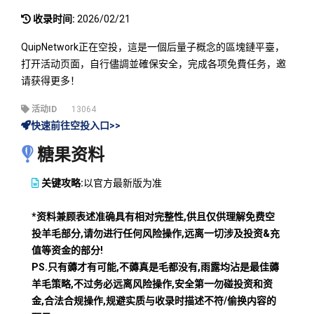
收录时间:
2026/02/21
QuipNetwork正在空投，這是一個后量子概念的區塊鏈平臺，
打开活动页面，自行儘調並確保安全，完成各项免費任务，邀
请获得更多！
活动ID
13064
快速前往空投入口>>
糖果资料
关键攻略:
以官方最新版为准
*资料兼顾表述准确具有相对完整性,供且仅供理解免费空
投羊毛部分,请勿进行任何风险操作,远离一切涉及投资&充
值等资金的部分!
PS.只有薅才有可能,不薅真是毛都没有,雨露均沾是最佳薅
羊毛策略,不过务必远离风险操作,安全第一勿碰投资和资
金,合法合规操作,规避实质与收录时描述不符/偷换内容的