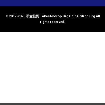
© 2017-2020 币空投网 TokenAirdrop.Org CoinAirdrop.Org All
rights reserved.